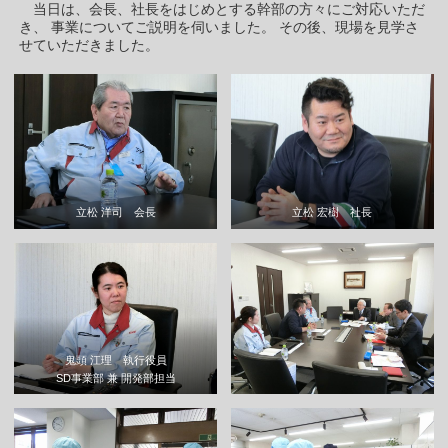
当日は、会長、社長をはじめとする幹部の方々にご対応いただ
き、 事業についてご説明を伺いました。 その後、現場を見学さ
せていただきました。
立松 洋司 会長
立松 宏樹 社長
鬼頭 江理 執行役員
SD事業部 兼 開発部担当