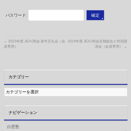
パスワード:
←
2023年度 JEA OB会 新年互礼会（会
2024年度 JEA OB会定期総会と特別講
員専用）
演会（会員専用）
→
カテゴリー
カ
テ
ゴ
リ
ー
ナビゲーション
白壁塾