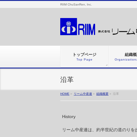
RIIM ChuSanRen, Inc.
トップページ
組織概
Top Page
Organization
沿革
HOME
»
リーム中産連
»
組織概要
»
沿革
History
リーム中産連は、約半世紀の道のりを