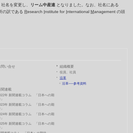
社名を変更し、
リーム中産連
となりました。なお、社名にある
所の訳である
R
esearch
I
nstitute for
I
nternational
M
anagement の頭
お問い合せ
組織概要
役員、社員
沿革
沿革──参考資料
新聞連載
2022年 新聞連載コラム 「日本への期
待」
2023年 新聞連載コラム 「日本への期
待」
2024年 新聞連載コラム 「日本への期
待」
2025年 新聞連載コラム 「日本への期
待」
新聞連載コラム 「日本への期待」