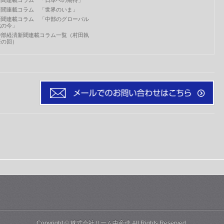
新聞連載コラム 「世界のいま」
新聞連載コラム 「中部のグローバル
化の今」
中部経済新聞連載コラム一覧（村田執
筆の回）
Copyright ©
株式会社リーム中産連
All Rights Reserved.